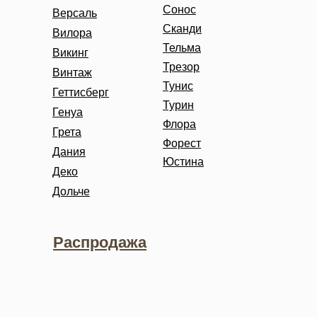
Сонос
Версаль
Сканди
Вилора
Тельма
Викинг
Трезор
Винтаж
Тунис
Геттисберг
Турин
Генуа
Флора
Грета
Форест
Дания
Юстина
Деко
Дольче
Распродажа