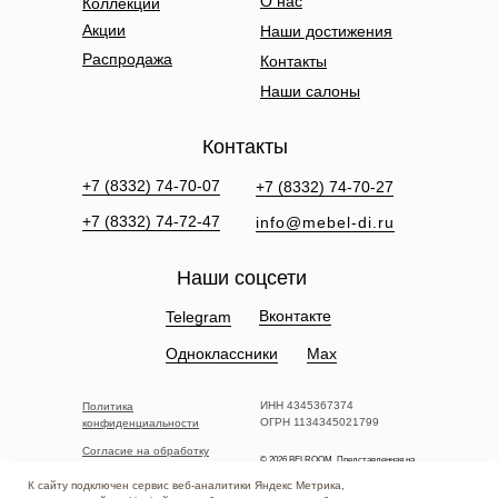
О нас
Коллекции
Акции
Наши достижения
Распродажа
Контакты
Наши салоны
Контакты
+7 (8332) 74-70-07
+7 (8332) 74-70-27
+7 (8332) 74-72-47
info@mebel-di.ru
Наши соцсети
Вконтакте
Telegram
Одноклассники
Max
ИНН 4345367374
Политика
ОГРН 1134345021799
конфиденциальности
Согласие на обработку
© 2026 BELROOM. Представленная на
персональных данных
сайте информация не является
публичной офертой.
К сайту подключен сервис веб-аналитики Яндекс Метрика,
Сведения о компании