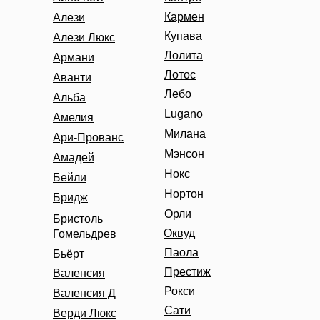
Кармен
Алези
Купава
Алези Люкс
Лолита
Армани
Лотос
Аванти
Лебо
Альба
Lugano
Амелия
Милана
Ари-Прованс
Мэнсон
Амадей
Нокс
Бейли
Нортон
Бридж
Орли
Бристоль
Оквуд
Гомельдрев
Паола
Бьёрт
Престиж
Валенсия
Рокси
Валенсия Д
Сати
Верди Люкс