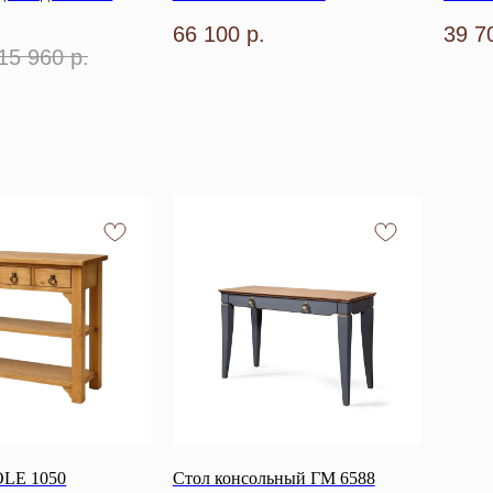
66 100
р.
39 7
15 960
р.
LE 1050
Стол консольный ГМ 6588