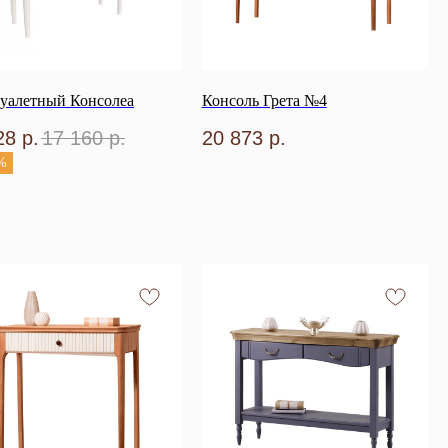
туалетный Консолеа
Консоль Грета №4
28
р.
17 160
р.
20 873
р.
%