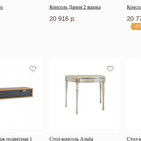
но
Консоль Дания 2 ящика
Консо
20 916
р.
20 7
-35
дж подвесная 1
Стол-консоль Альба
Стол-