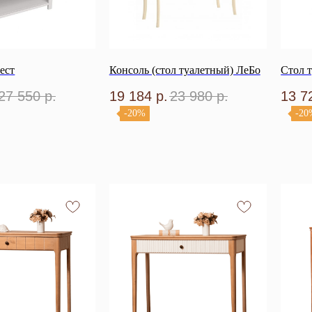
ест
Консоль (стол туалетный) ЛеБо
Стол 
27 550
р.
19 184
р.
23 980
р.
13 7
-20%
-20