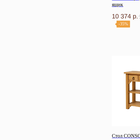
ящик
10 374
р.
-35%
Стол CONSO