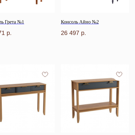
ль Грета №1
Консоль Айно №2
71
р.
26 497
р.