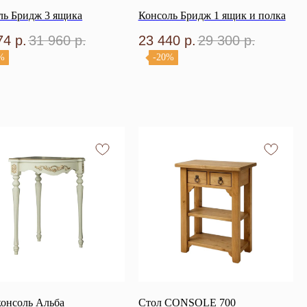
ль Бридж 3 ящика
Консоль Бридж 1 ящик и полка
74
р.
31 960
р.
23 440
р.
29 300
р.
%
-20%
консоль Альба
Стол CONSOLE 700