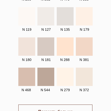
N 119
N 127
N 135
N 179
N 180
N 181
N 288
N 381
N 468
N 544
N 279
N 372