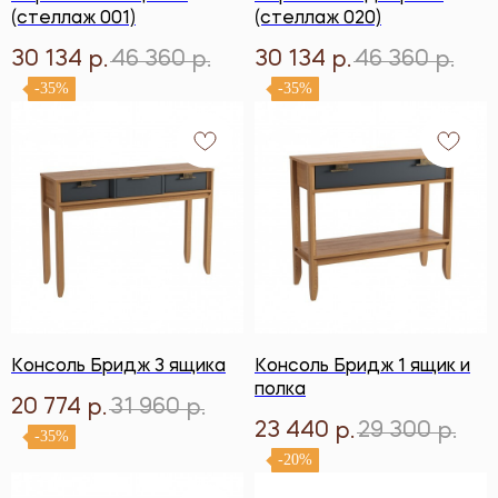
(стеллаж 001)
(стеллаж 020)
30 134
46 360
30 134
46 360
р.
р.
р.
р.
-35%
-35%
Консоль Бридж 3 ящика
Консоль Бридж 1 ящик и
полка
20 774
31 960
р.
р.
23 440
29 300
р.
р.
-35%
-20%