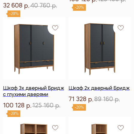
р.
р.
32 608
40 760
р.
р.
-20%
-20%
Шкаф 3х дверный Бридж
Шкаф 2х дверный Бридж
с глухими дверями
71 328
89 160
р.
р.
100 128
125 160
р.
р.
-20%
-20%