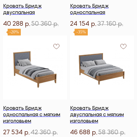
Кровать Бридж
Кровать Бридж
двуспальная
односпальная
40 288
50 360
24 154
37 160
р.
р.
р.
р.
-20%
-35%
Кровать Бридж
Кровать Бридж
односпальная с мягким
двуспальная с мягким
изголовьем
изголовьем
27 534
42 360
46 688
58 360
р.
р.
р.
р.