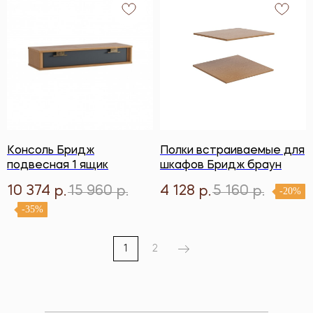
Консоль Бридж
Полки встраиваемые для
подвесная 1 ящик
шкафов Бридж браун
10 374
15 960
4 128
5 160
р.
р.
р.
р.
-20%
-35%
1
2