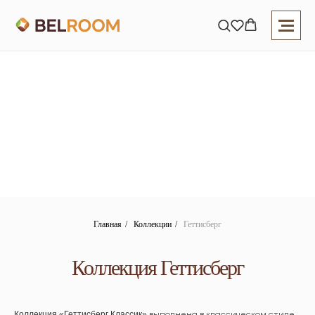
Главная
/
Коллекции
/
Геттисберг
Коллекция Геттисберг
Коллекция «Геттисберг Классик»