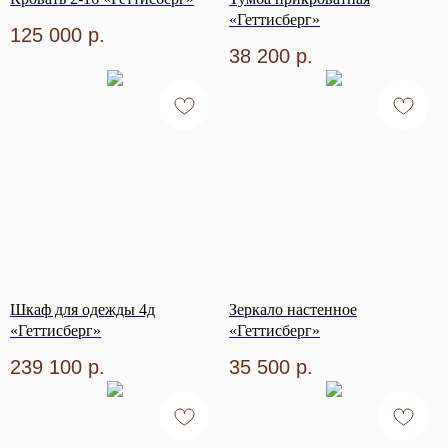
«Геттисберг»
125 000
р.
38 200
р.
Шкаф для одежды 4д
Зеркало настенное
«Геттисберг»
«Геттисберг»
239 100
р.
35 500
р.