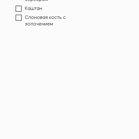
«Валенсия
Каштан
147 700
р
Слоновая кость с
золочением
Стол пись
«Валенсия