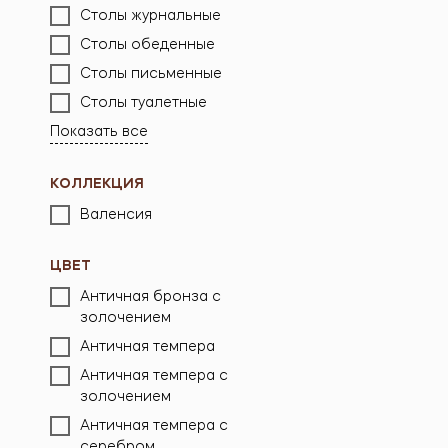
Столы журнальные
Стол обед
Столы обеденные
«Валенсия
Столы письменные
81 800
р.
Столы туалетные
Показать все
КОЛЛЕКЦИЯ
Валенсия
ЦВЕТ
Античная бронза с
золочением
Античная темпера
Античная темпера с
золочением
Античная темпера с
Стол обед
серебром