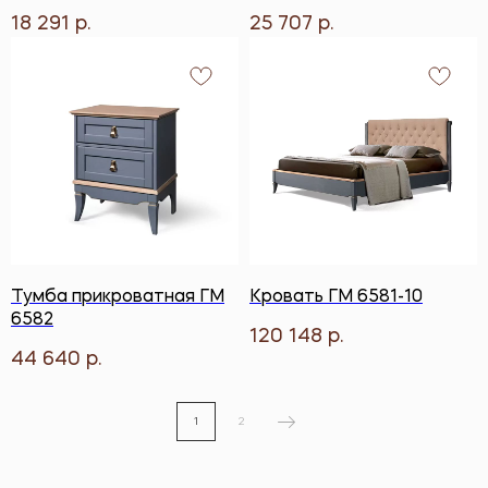
18 291
25 707
р.
р.
Тумба прикроватная ГМ
Кровать ГМ 6581-10
6582
120 148
р.
44 640
р.
1
2