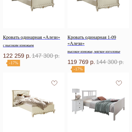
Кровать одинарная «Алези»
Кровать одинарная 1-09
«Алези»
с высоким изножьем
высокое изножье, мягкое изголовье
122 259
р.
147 300
р.
119 769
р.
144 300
р.
-17%
-17%