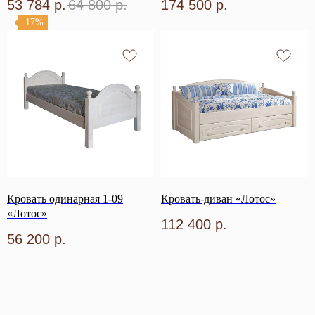
53 784
р.
64 800
р.
174 500
р.
-17%
Кровать одинарная 1-09
Кровать-диван «Лотос»
«Лотос»
112 400
р.
56 200
р.