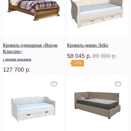
Кровать одинарная «Верди
Кровать-диван ЛеБо
Классик»
58 045
р.
89 300
р.
с низким изножьем
-35%
127 700
р.