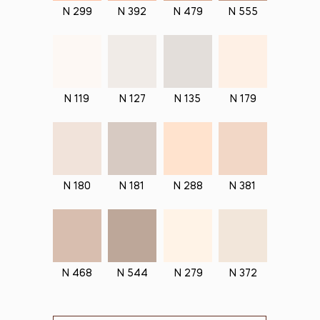
N 299
N 392
N 479
N 555
N 119
N 127
N 135
N 179
N 180
N 181
N 288
N 381
N 468
N 544
N 279
N 372