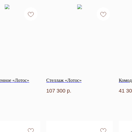
тенное «Лотос»
Стеллаж «Лотос»
Комод
107 300
р.
41 3