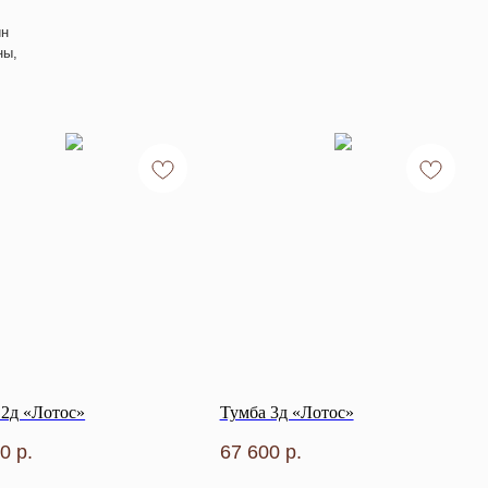
йн
ны,
 2д «Лотос»
Тумба 3д «Лотос»
00
р.
67 600
р.