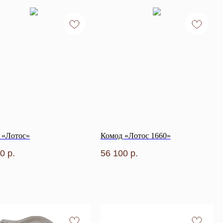
 «Лотос»
Комод «Лотос 1660»
00
р.
56 100
р.