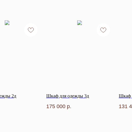
ежды 2д
Шкаф для одежды 3д
Шкаф 
175 000
р.
131 