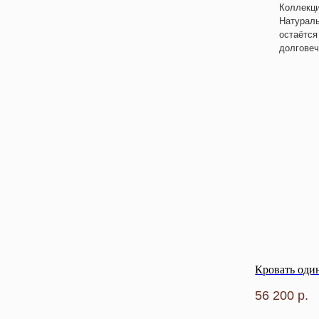
Коллекци
Натураль
остаётся
долговеч
Кровать оди
56 200
р.