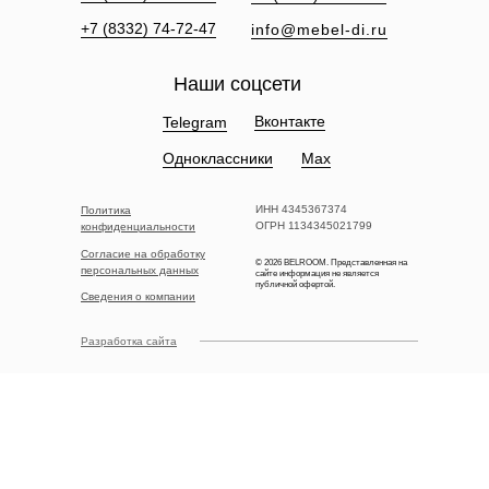
+7 (8332) 74-72-47
info@mebel-di.ru
Наши соцсети
Вконтакте
Telegram
Одноклассники
Max
ИНН 4345367374
Политика
ОГРН 1134345021799
конфиденциальности
Согласие на обработку
© 2026 BELROOM. Представленная на
персональных данных
сайте информация не является
публичной офертой.
Сведения о компании
Разработка сайта