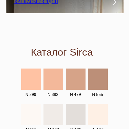
КАРКАСЫ ИЗ ЛДСП
Каталог Sirca
N 299
N 392
N 479
N 555