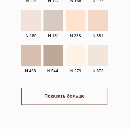
N 119
N 127
N 135
N 179
N 180
N 181
N 288
N 381
N 468
N 544
N 279
N 372
Показать больше