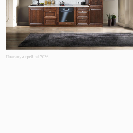
Платинум грей ral 7036