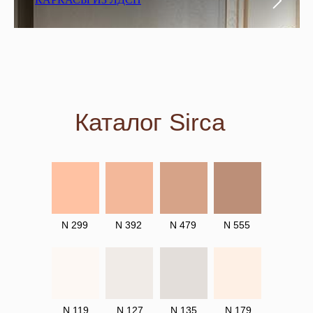
Каталог Sirca
N 299
N 392
N 479
N 555
N 119
N 127
N 135
N 179