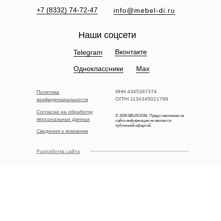
+7 (8332) 74-72-47
info@mebel-di.ru
Наши соцсети
Вконтакте
Telegram
Одноклассники
Max
ИНН 4345367374
Политика
ОГРН 1134345021799
конфиденциальности
Согласие на обработку
© 2026 BELROOM. Представленная на
персональных данных
сайте информация не является
публичной офертой.
Сведения о компании
Разработка сайта