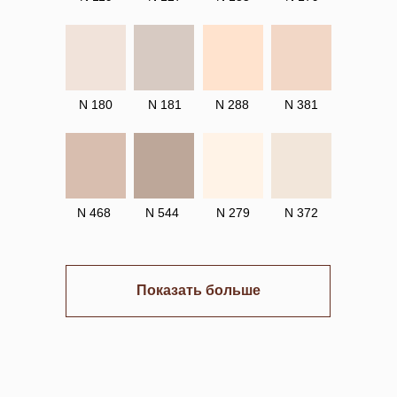
N 180
N 181
N 288
N 381
N 468
N 544
N 279
N 372
Показать больше