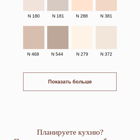
N 180
N 181
N 288
N 381
N 468
N 544
N 279
N 372
Показать больше
Планируете кухню?