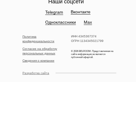
Наши соцсети
Вконтакте
Telegram
Одноклассники
Max
ИНН 4345367374
Политика
ОГРН 1134345021799
конфиденциальности
Согласие на обработку
© 2026 BELROOM. Представленная на
персональных данных
сайте информация не является
публичной офертой.
Сведения о компании
Разработка сайта