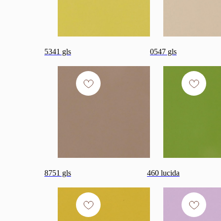
5341 gls
0547 gls
8751 gls
460 lucida