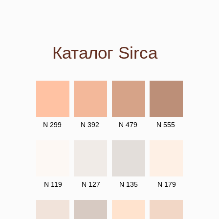
Каталог Sirca
N 299
N 392
N 479
N 555
N 119
N 127
N 135
N 179