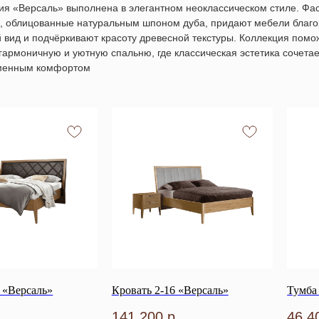
ия «Версаль»
выполнена в элегантном неоклассическом стиле. Фа
с, облицованные натуральным шпоном дуба, придают мебели благ
 вид и подчёркивают красоту древесной текстуры. Коллекция помо
 гармоничную и уютную спальню, где классическая эстетика сочета
менным комфортом
 «Версаль»
Кровать 2-16 «Версаль»
Тумба
.
141 200
р.
46 4