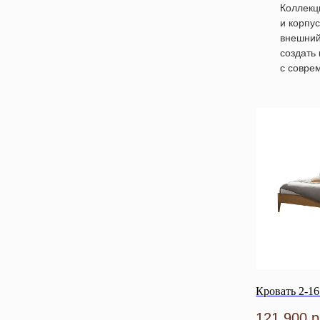
Коллекц
и корпу
внешний
создать
с совре
Кровать 2-16
121 900
р