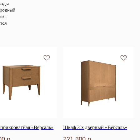
сады
ородный
жет
ется
 прикроватная «Версаль»
Шкаф 3-х дверный «Версаль»
00
р.
221 300
р.