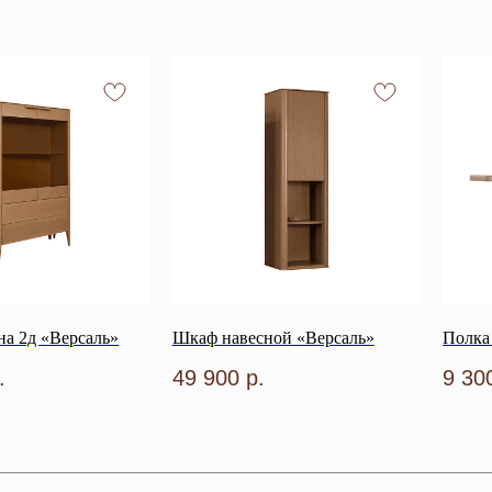
а 2д «Версаль»
Шкаф навесной «Версаль»
Полка
.
49 900
р.
9 30