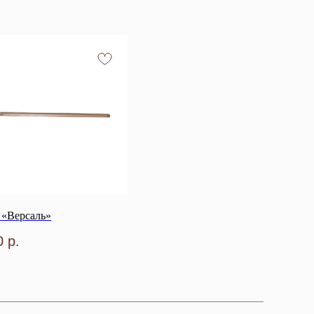
 «Версаль»
0
р.