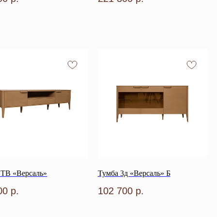
 ТВ «Версаль»
Тумба 3д «Версаль» Б
00
р.
102 700
р.