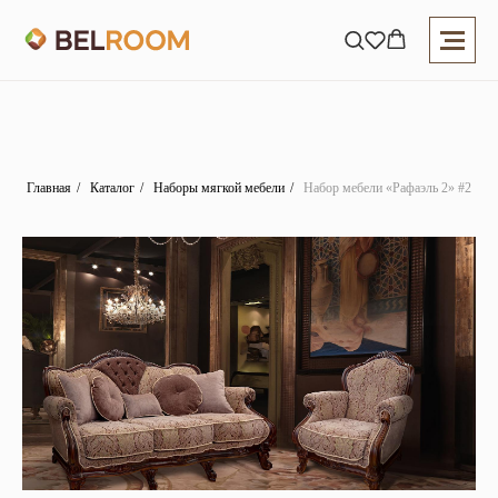
Главная
/
Каталог
/
Наборы мягкой мебели
/
Набор мебели «Рафаэль 2» #2