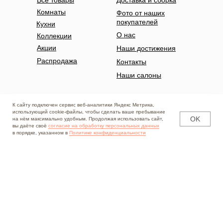
Все товары
Доставка и сборка
Комнаты
Фото от наших
покупателей
Кухни
О нас
Коллекции
Акции
Наши достижения
Распродажа
Контакты
Наши салоны
Контакты
К сайту подключен сервис веб-аналитики Яндекс Метрика,
использующий cookie-файлы, чтобы сделать ваше пребывание
+7 (8332) 74-70-07
+7 (8332) 74-70-27
OK
на нём максимально удобным. Продолжая использовать сайт,
вы даёте своё
согласие на обработку персональных данных
+7 (8332) 74-72-47
в порядке, указанном в
Политике конфиденциальности
info@mebel-di.ru
Наши соцсети
Вконтакте
Telegram
Одноклассники
Max
ИНН 4345367374
Политика