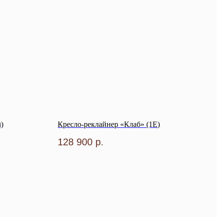
)
Кресло-реклайнер «Клаб» (1E)
128 900
р.