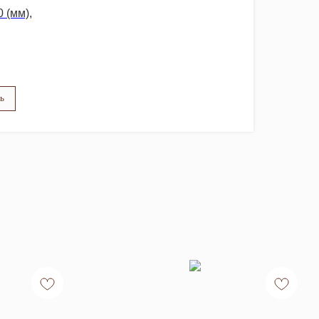
 (мм),
ь