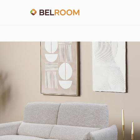
Главная
/
Каталог
/
Наборы мягкой мебели
/
Набор мебели «Клаб»