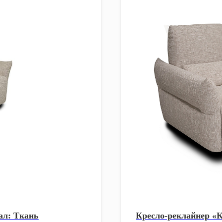
ал: Ткань
Кресло-реклайнер «К