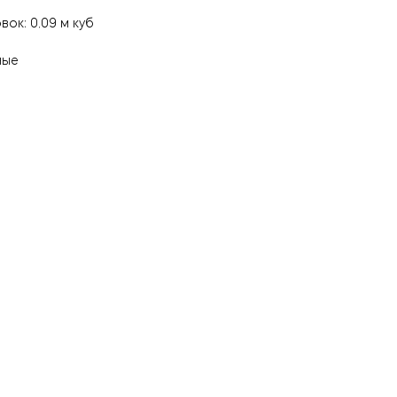
ок: 0.09 м куб
ные