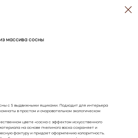
 из массива сосны
сны с 5 выдвижными ящиками. Подходит для интерьера
комнаты в простом и очаровательном экологическом
ественном цвете «сосна с эффектом искусственного
материала на основе пчелиного воска сохраняет и
весную фактуру и придает оформлению колоритность.