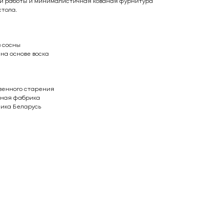
ой работы и минималистичная кованая фурнитура
тола.
 сосны
на основе воска
твенного старения
ьная фабрика
ика Беларусь