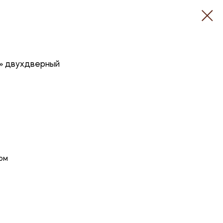
» двухдверный
ом