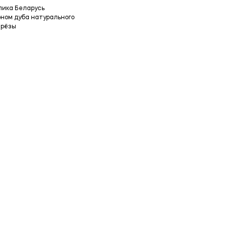
лика Беларусь
ном дуба натурального
ерёзы