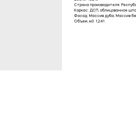
Страна производителя: Респуб
Каркас: ДСП, облицованное шпо
Фасад: Массив дуба; Массив б
Объем, м3: 1,241