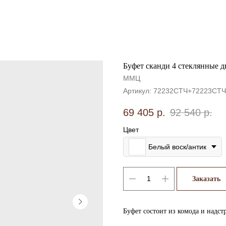
Буфет сканди 4 стеклянные 
ММЦ
Артикул:
72232СТЧ+72223СТЧ
69 405
р.
92 540
р.
Цвет
Белый воск/антик
Заказать
Буфет состоит из комода и надст