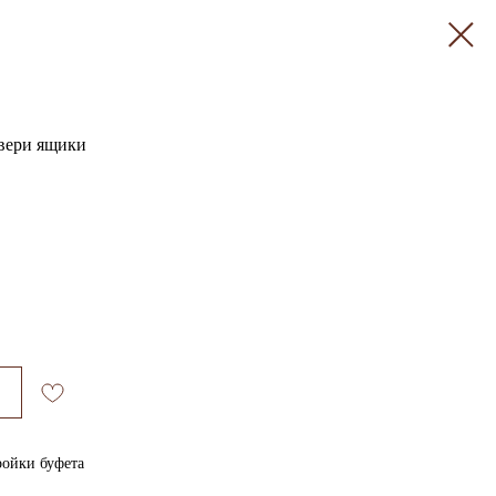
двери ящики
ройки буфета