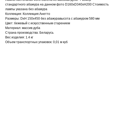
стандартного абажура на данном фото D160хD340хН200 Стоимость
лампы указана без абажура
Коллекция: Коллекция:Анетто
Размеры: DхH 150х450 без абажуравысота с абажуром 580 мм
Цвет: бежевый с искусственным старением
Материал: массив дуба
Страна производства: Беларусь
Вес изделия: 1.4 кг
Объем транспортных упаковок: 0,01 м куб