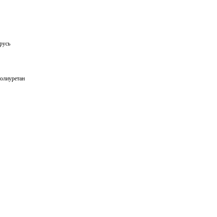
русь
полиуретан