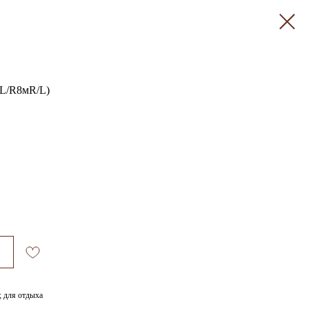
мL/R8мR/L)
; для отдыха