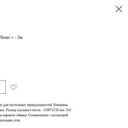
Люкс » - 3м
ью для постельных принадлежностей. Боковины
ные. Размер спального места - 1190*1150 мм. Эту
м варианте обивки. Ознакомиться с коллекцией
агазинах сети.