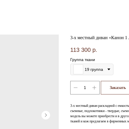
3-х местный диван «Канон 1 
113 300
р.
Группа ткани
19 группа
Заказать
3-х местный диван раскладной с емкост
съемные, подлокотники - твердые, съем
модель вы можете приобрести и в друго
тканей и кож предлагаем в фирменных м