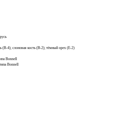
русь
 (B-4); слоновая кость (B-2); тёмный орех (E-2)
па Bonnell
ипа Bonnell