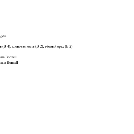
русь
 (B-4); слоновая кость (B-2); тёмный орех (E-2)
па Bonnell
ипа Bonnell