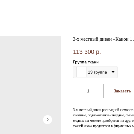
3-х местный диван «Канон 1 
113 300
р.
Группа ткани
19 группа
Заказать
3-х местный диван раскладной с емкост
съемные, подлокотники - твердые, съем
модель вы можете приобрести и в друго
тканей и кож предлагаем в фирменных м