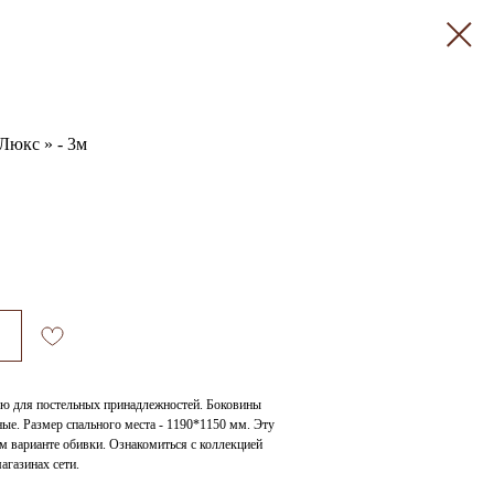
Люкс » - 3м
ью для постельных принадлежностей. Боковины
ные. Размер спального места - 1190*1150 мм. Эту
м варианте обивки. Ознакомиться с коллекцией
агазинах сети.