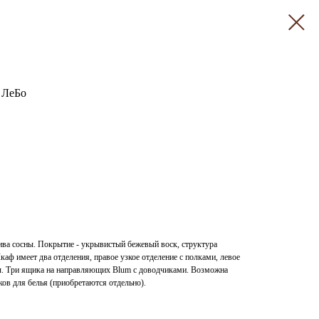
 ЛеБо
ива сосны. Покрытие - укрывистый бежевый воск, структура
аф имеет два отделения, правое узкое отделение с полками, левое
ы. Три ящика на направляющих Blum с доводчиками. Возможна
ов для белья (приобретаются отдельно).