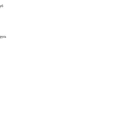
уб
русь