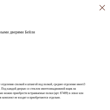
нными дверями Бейли
 отделения сполкой и штангой под полкой, среднее отделение имеет3
е. Под каждой дверью со стеклом имеетсявыдвижной ящик на
о можно приобрести встраиваемые полки (арт. 87409) в левое или
в комплект не входят и приобретаются отдельно.