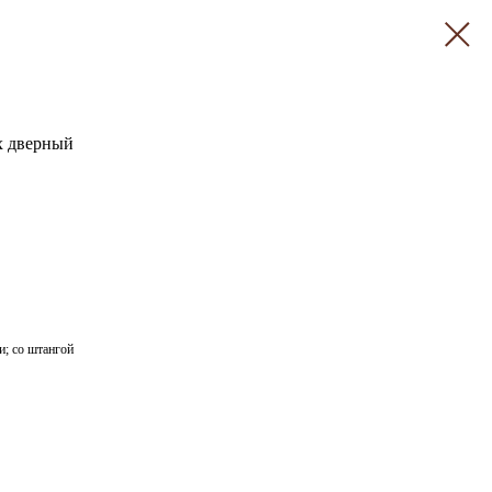
х дверный
и; со штангой