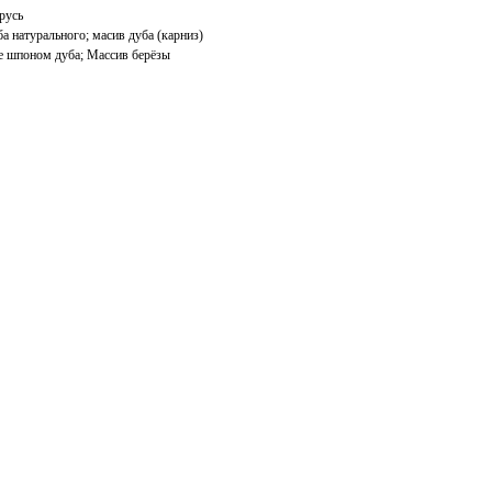
русь
 натурального; масив дуба (карниз)
е шпоном дуба; Массив берёзы