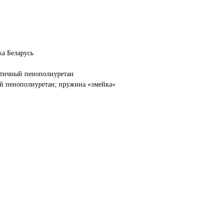
ка Беларусь
стичный пенополиуретан
ый пенополиуретан; пружина «змейка»